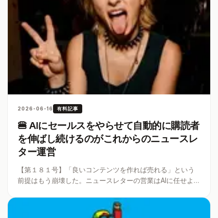
2026-06-16
有料記事
🍔 AIにセールスをやらせて自動的に購読者
を伸ばし続けるのがこれからのニュースレ
ター運営
【第１８１号】「良いコンテンツを作れば売れる」という
前提はもう崩壊した。ニュースレターの営業はAIに任せよ
う。ClaudeとBufferをMCPで連携させて24時間サボらずに
顧客を呼び込み続ける自動化パイプラインの構築方法と、
私が実際に運用
...