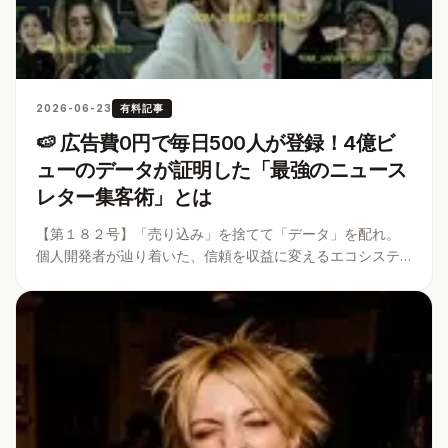
2026-06-23
有料記事
🍉 広告費0円で毎日500人が登録！4億ビ
ューのデータが証明した「最強のニュース
レター集客術」とは
【第１８２号】「売り込み」を捨てて「データ」を配れ。
個人開発者が辿り着いた、信頼を収益に変えるエコシステ
ム。なぜ出し惜しみしない人ほど選ばれるのか？ 読者を熱
狂させる、信頼の経済学を解説した