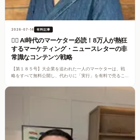
2026-07-14
有料記事
🏌️‍♀️ AI時代のマーケター必読！8万人が熱狂
するマーケティング・ニュースレターの非
常識なコンテンツ戦略
【第１８５号】大企業を追われた一人のマーケターは、戦
略をすべて無料公開し、代わりに「実行」を有料で売るこ
とで巨額の収益を手にした。広告費ゼロで8万人を集め、コ
ンテンツを「プロダクト」として育てる逆説的なマネタイ
ズ設計。AIが個別タスクを奪う
...