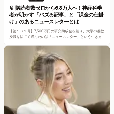
🥫 購読者数ゼロから6.8万人へ！神経科学
者が明かす「バズる記事」と「課金の仕掛
け」のあるニュースレターとは
【第１８１号】7,500万円の研究助成金を蹴り、大学の准教
授職を捨てて選んだのは「ニュースレター」という生き方
だった。なぜ彼の書く長編エッセイは世界中でバイラルを
連鎖させ、熱狂的な課金層を生み出し続けるのか。インテ
リ向けニュースレターの戦略
...