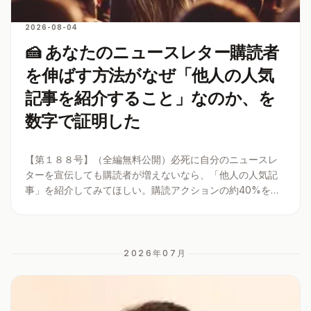
2026-08-04
🍰 あなたのニュースレター購読者
を伸ばす方法がなぜ「他人の人気
記事を紹介すること」なのか、を
数字で証明した
【第１８８号】（全編無料公開）必死に自分のニュースレ
ターを宣伝しても購読者が増えないなら、「他人の人気記
事」を紹介してみてほしい。購読アクションの約40%を生
み出す導線は、紹介を使うことで手に入る。直感に反する
この集客ハックを、内部データと共に解説した
2026年07
月