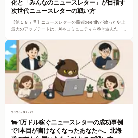
化と「みんなのニュースレター」が目指す
次世代ニュースレターの戦い方
【第１８７号】ニュースレターの覇者beehiivが放った史上
最大のアップデートは、AIやコミュニティを巻き込んだ「メ
ディア運営の統合」だった。だが、本当の価値はその便利
機能を知ることではない。この波を私たちがどう応用し、
どう立ち回るべきか、
...
2026-07-21
🐄 1万ドル稼ぐニュースレターの成功事例
で1本目が書けなくなったあなたへ。北海