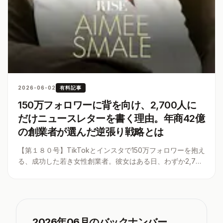
2026-06-02
有料記事
150万フォロワーに背を向け、2,700人に
だけニュースレターを書く理由。年商42億
の創業者が選んだ逆張り戦略とは
【第１８０号】TikTokとインスタで150万フォロワーを抱え
る、成功した若き女性創業者。彼女はある日、わずか2,700
人の購読者しかいないニュースレターに重心を移した。ま
ったく新しいメディア戦略の真髄に迫る。
2026年06
月のバックナンバー