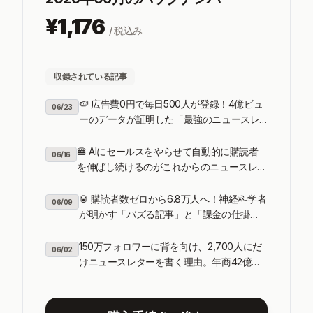
¥
1,176
/ 税込み
収録されている記事
🍉 広告費0円で毎日500人が登録！4億ビュ
06/23
ーのデータが証明した「最強のニュースレ
ター集客術」とは
🍔 AIにセールスをやらせて自動的に購読者
06/16
を伸ばし続けるのがこれからのニュースレタ
ー運営
🥫 購読者数ゼロから6.8万人へ！神経科学者
06/09
が明かす「バズる記事」と「課金の仕掛
け」のあるニュースレターとは
150万フォロワーに背を向け、2,700人にだ
06/02
けニュースレターを書く理由。年商42億の
創業者が選んだ逆張り戦略とは