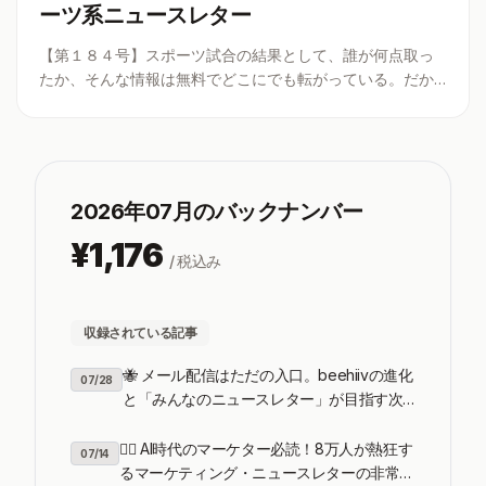
ーツ系ニュースレター
【第１８４号】スポーツ試合の結果として、誰が何点取っ
たか、そんな情報は無料でどこにでも転がっている。だか
ら彼は事実ではなく「独自の解釈」を売った。それは「ス
ポーツ×お金の関係」。購読者わずか数百人で独立した男
が、広告を断りながら熱狂を生み出
...
2026年07
月のバックナンバー
¥
1,176
/ 税込み
収録されている記事
🐝 メール配信はただの入口。beehiivの進化
07/28
と「みんなのニュースレター」が目指す次
世代ニュースレターの戦い方
🏌️‍♀️ AI時代のマーケター必読！8万人が熱狂す
07/14
るマーケティング・ニュースレターの非常識