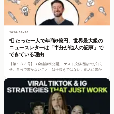
2026-06-30
📮 たった一人で年商6億円。世界最大級の
ニュースレターは「半分が他人の記事」で
できている理由
【第１８３号】（全編無料公開） ゲスト投稿機能のお知ら
せ。自分で書かないこと、は手抜きではない。他人に書か
せる仕組みこそが、最強の成長エンジンだった。100万人を
集めたレニーの「ゲスト活用術」の全貌と、ニュースレタ
ーを飛躍させる絶対原則を解
...